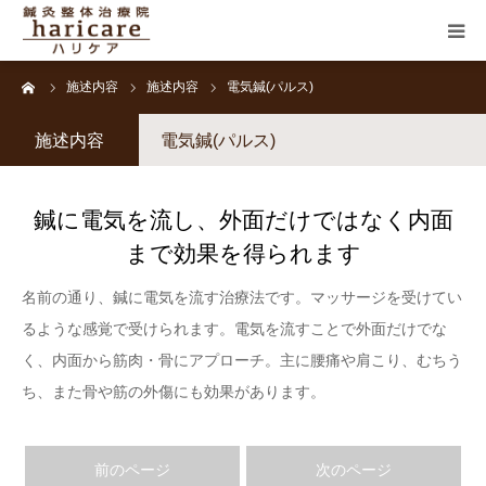
ーム
施述内容
施述内容
電気鍼(パルス)
HOME
施述内容
電気鍼(パルス)
当院のご紹介
鍼に電気を流し、外面だけではなく内面
施述内容
まで効果を得られます
施術料金
名前の通り、鍼に電気を流す治療法です。マッサージを受けてい
るような感覚で受けられます。電気を流すことで外面だけでな
患者様の声
く、内面から筋肉・骨にアプローチ。主に腰痛や肩こり、むちう
ち、また骨や筋の外傷にも効果があります。
お問合せ・予約
アクセス
前のページ
次のページ