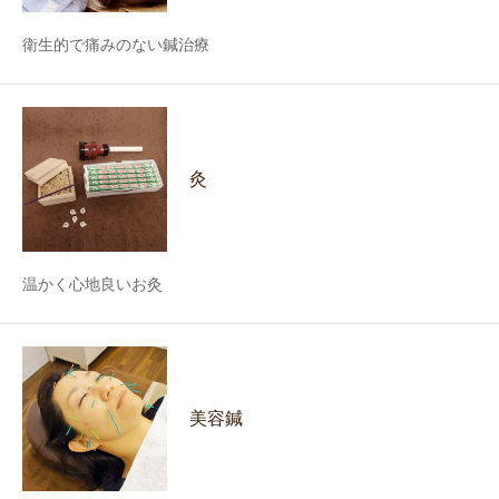
衛生的で痛みのない鍼治療
灸
温かく心地良いお灸
美容鍼