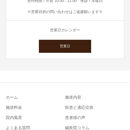
受付時間 / 午前 10:00 - 21:00 休診 / 木曜日
※営業目的の問い合わせはご遠慮願います※
営業日カレンダー
営業日
ホーム
施述内容
施述料金
疾患と適応症状
院内風景
患者様の声
よくある質問
鍼灸院コラム